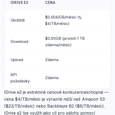
IDRIVE E2
CENA
$0.004/GB/měsíc (tj.
Úložiště
$4/TB/měsíc)
$0.01/GB (prvních 1 TB
Download
zdarma/měsíc)
Upload
Zdarma
API
Zdarma
požadavky
IDrive e2 je extrémně cenově konkurenceschopné —
cena $4/TB/měsíc je výrazně nižší než Amazon S3
($23/TB/měsíc) nebo Backblaze B2 ($6/TB/měsíc).
IDrive e2 lze využít jako cíl pro zálohy pomocí