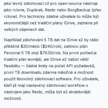
jako levný zálohovací cíl pro open-source nástroje
jako rclone, Duplicati, Restic nebo BorgBackup (přes
rclone). Pro technicky zdatné uživatele to může být
ekonomičtější než tradiční plány IDrive, zejména při
velkých objemech dat.
Například zálohování 5 TB dat na IDrive e2 by stálo
přibližně $20/měsíc ($240/rok), zatímco plán
Personal 5 TB stojí $79.50/rok. Na první pohled je
tradiční plán levnější, ale IDrive e2 nabízí větší
flexibilitu — žádné limity na počet API požadavků,
první TB downloadu zdarma měsíčně a možnost
použít libovolný zálohovací software. Pro uživatele,
kteří již mají nastavený zálohovací workflow s
nástrojem jako Restic, může být e2 atraktivnější
možností.