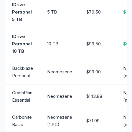
IDrive
Personal
5 TB
$79.50
$15
5 TB
IDrive
Personal
10 TB
$99.50
$9.
10 TB
Backblaze
N/A
Neomezené
$99.00
Personal
(ne
CrashPlan
N/A
Neomezené
$143.88
Essential
(ne
Carbonite
Neomezené
N/A
$71.99
Basic
(1 PC)
(ne